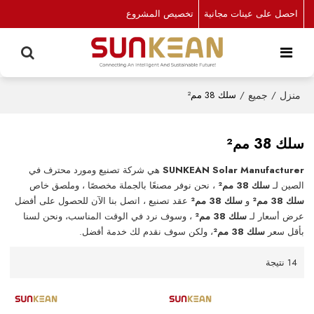
احصل على عينات مجانية
تخصيص المشروع
منزل
/
جميع
/
سلك 38 مم²
سلك 38 مم²
SUNKEAN Solar Manufacturer
هي شركة تصنيع ومورد محترف في
الصين لـ
سلك 38 مم²
، نحن نوفر مصنعًا بالجملة مخصصًا ، وملصق خاص
سلك 38 مم²
و
سلك 38 مم²
عقد تصنيع ، اتصل بنا الآن للحصول على أفضل
عرض أسعار لـ
سلك 38 مم²
، وسوف نرد في الوقت المناسب، ونحن لسنا
بأقل سعر
سلك 38 مم²
، ولكن سوف نقدم لك خدمة أفضل.
14 نتيجة