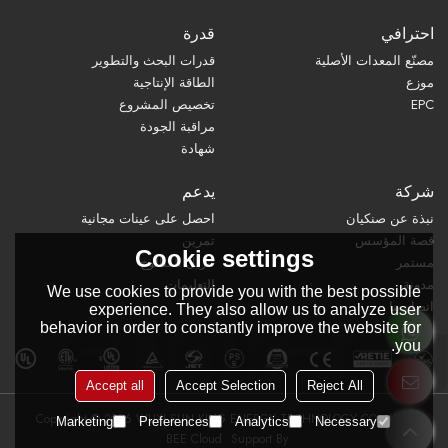
احترافي
قدرة
مصنّع المعدات الأصلية
قدرات البحث والتطوير
موزع
الطاقة الإنتاجية
EPC
تخصيص المشروع
مراقبة الجودة
شهادة
شركة
يدعم
نبذة عن صنكيان
احصل على عينات مجانية
قصة المؤسس
تمرين
Cookie settings
مستمر
تنزيل الكتالوج
مدونة
التعليمات
We use cookies to provide you with the best possible
اتصل بنا
experience. They also allow us to analyze user
behavior in order to constantly improve the website for
you.
Accept all
Accept Selection
Reject All
Copyright © 2026
WUXI SUN KING ENERGY TECHNOLOGY CO., LTD.
Marketing
Preferences
Analytics
Necessary
BEE Cloud
Support By