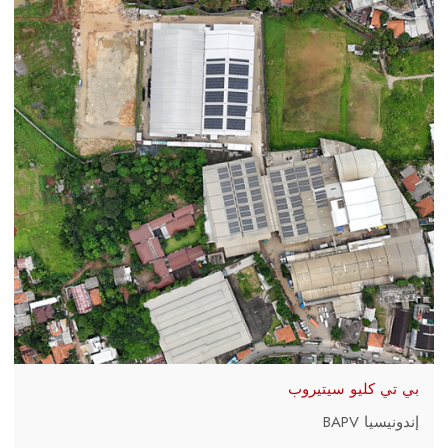
بي تي كليو سيتيروب
إندونيسيا BAPV