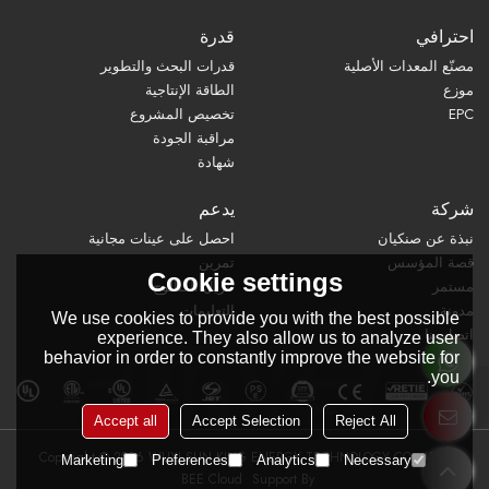
احترافي
قدرة
مصنّع المعدات الأصلية
قدرات البحث والتطوير
موزع
الطاقة الإنتاجية
EPC
تخصيص المشروع
مراقبة الجودة
شهادة
شركة
يدعم
نبذة عن صنكيان
احصل على عينات مجانية
قصة المؤسس
تمرين
Cookie settings
مستمر
تنزيل الكتالوج
مدونة
التعليمات
We use cookies to provide you with the best possible
اتصل بنا
experience. They also allow us to analyze user
behavior in order to constantly improve the website for
you.
Accept all
Accept Selection
Reject All
Copyright © 2026
WUXI SUN KING ENERGY TECHNOLOGY CO., LTD.
Marketing
Preferences
Analytics
Necessary
BEE Cloud
Support By