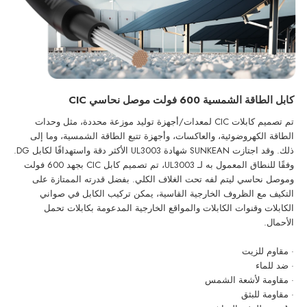
كابل الطاقة الشمسية 600 فولت موصل نحاسي CIC
تم تصميم كابلات CIC لمعدات/أجهزة توليد موزعة محددة، مثل وحدات
الطاقة الكهروضوئية، والعاكسات، وأجهزة تتبع الطاقة الشمسية، وما إلى
ذلك. وقد اجتازت SUNKEAN شهادة UL3003 الأكثر دقة واستهدافًا لكابل DG.
وفقًا للنطاق المعمول به لـ UL3003، تم تصميم كابل CIC بجهد 600 فولت
وموصل نحاسي ليتم لفه تحت الغلاف الكلي. بفضل قدرته الممتازة على
التكيف مع الظروف الخارجية القاسية، يمكن تركيب الكابل في صواني
الكابلات وقنوات الكابلات والمواقع الخارجية المدعومة بكابلات تحمل
الأحمال.
· مقاوم للزيت
· ضد للماء
· مقاومة لأشعة الشمس
· مقاومة للبثق