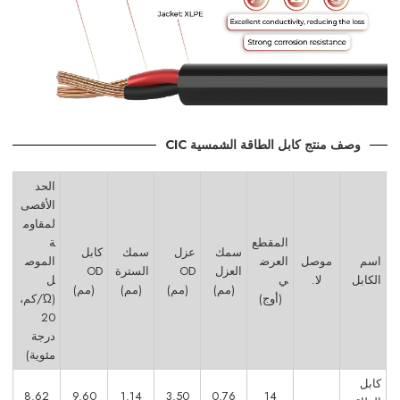
وصف منتج كابل الطاقة الشمسية CIC
الحد
الأقصى
لمقاوم
المقطع
ة
سمك
عزل
سمك
كابل
اسم
موصل
العرض
الموص
العزل
OD
السترة
OD
الكابل
لا.
ي
ل
(مم)
(مم)
(مم)
(مم)
(أوج)
(Ώ/كم،
20
درجة
مئوية)
كابل
8.62
9.60
1.14
3.50
0.76
14