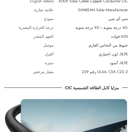
English details
600V Solar Cable Copper Conductor CIC
SUNKEAN Solar Manufacturer
علامة تجارية
سي آي سي
نموذج
-40 درجة مئوية ~ 90 درجة مئوية
درجة الحرارة المقدرة
600 فولت
الجهد المقدر
خيوط من النحاس العاري
موصل
XLPE، لون اختياري
العزل
XLPE، أسود
سترة
UL44، CSA C22.2 رقم 239
معيار مرجعي
مزايا كابل الطاقة الشمسية CIC