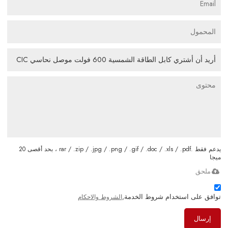
يدعم فقط .rar / .zip / .jpg / .png / .gif / .doc / .xls / .pdf ، بحد أقصى 20
ميجا
ملحق
توافق على استخدام شروط الخدمة,
الشروط والاحكام
إرسال