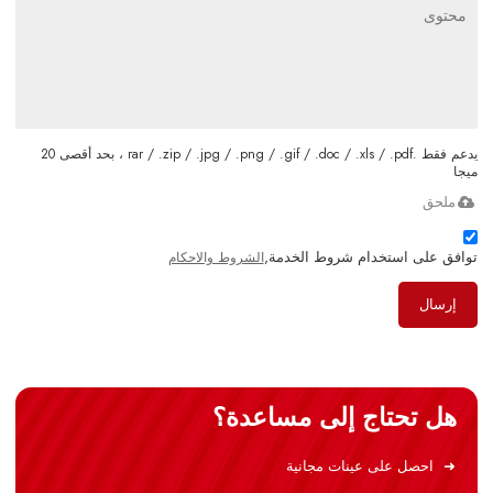
يدعم فقط .rar / .zip / .jpg / .png / .gif / .doc / .xls / .pdf ، بحد أقصى 20
ميجا
ملحق
توافق على استخدام شروط الخدمة,
الشروط والاحكام
إرسال
هل تحتاج إلى مساعدة؟
احصل على عينات مجانية