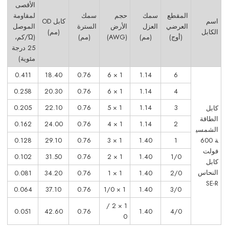
الأقصى
المقطع
سمك
حجم
سمك
لمقاومة
اسم
كابل OD
العرضي
العزل
الأرض
السترة
الموصل
الكابل
(مم)
(أوج)
(مم)
(AWG)
(مم)
(Ώ/كم،
25 درجة
مئوية)
0.411
18.40
0.76
1 × 6
1.14
6
0.258
20.30
0.76
1 × 6
1.14
4
0.205
22.10
0.76
1 × 5
1.14
3
كابل
الطاقة
0.162
24.00
0.76
1 × 4
1.14
2
الشمسي
ة 600
1
1.40
1 × 3
0.76
29.10
0.128
فولت
0.102
31.50
0.76
1 × 2
1.40
1/0
كابل
النحاس
0.081
34.20
0.76
1 × 1
1.40
2/0
SE-R
0.064
37.10
0.76
1 × 1/0
1.40
3/0
1 × 2 /
0.051
42.60
0.76
1.40
4/0
0