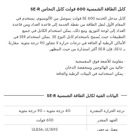
كابل الطاقة الشمسية 600 فولت كابل النحاس SE-R
كابل مدخل الخدمة SE 600 فولت بموصل من الألومنيوم، يستخدم في
المقام الأول لنقل الطاقة من نقطة الخدمة إلى قاعدة العداد ومن قاعدة
العداد إلى لوحة التوزيع. ومع ذلك، يمكن استخدام الكابل في جميع
التطبيقات حيث يُسمح باستخدام كابل النوع SE. يمكن استخدام SER في
الأماكن الرطبة أو الجافة في درجات حرارة لا تتجاوز 90 درجة مئوية. مقارنةً
بـ SE-U، فإن SE-R أكثر استدارة من حيث المظهر.
· مقاومة للأشعة فوق البنفسجية
· خالية من الهالوجين ومنخفضة الدخان
· يمكن استخدامه في
البيئات
الرطبة والجافة
البيانات الفنية لكابل الطاقة الشمسية SE-R
درجة الحرارة المقدرة
-40 درجة مئوية ~ 90 درجة مئوية
الجهد المقدر
600 فولت
معيار مرجعي
UL854، UL1893