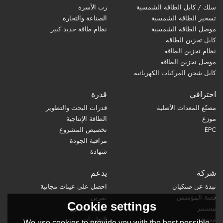
سلك / كابل الطاقة الشمسية
رب الأسرة
تسخير الطاقة الشمسية
الصناعة والتجارة
موصل الطاقة الشمسية
نظام طاقة جديد كبير
كابل تخزين الطاقة
نظام تخزين الطاقة
موصل تخزين الطاقة
كابل شحن المركبات الكهربائية
احترافي
قدرة
مصنّع المعدات الأصلية
قدرات البحث والتطوير
موزع
الطاقة الإنتاجية
EPC
تخصيص المشروع
مراقبة الجودة
شهادة
شركة
يدعم
نبذة عن صنكيان
احصل على عينات مجانية
قصة المؤسس
تمرين
Cookie settings
مستمر
تنزيل الكتالوج
مدونة
التعليمات
We use cookies to provide you with the best possible