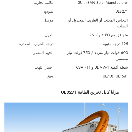
SUNKEAN Solar Manufacturer
علامة تجارية
UL3271
نموذج
النحاس المعلب أو العاري، المجدول أو
موصل
الصلب
متوافق مع XLPO وRoHS
العزل
125 درجة مئوية
درجة الحرارة المقدرة
600 فولت تيار متردد / 750 فولت تيار
الجهد المقدر
مستمر
شعلة أفقية UL VW-1 و CSA FT1
اختبار اللهب
UL758، UL1581
وفق
مزايا كابل تخزين الطاقة UL3271