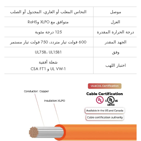
موصل
النحاس المعلب أو العاري، المجدول أو الصلب
العزل
متوافق مع XLPO وRoHS
درجة الحرارة المقدرة
125 درجة مئوية
الجهد المقدر
600 فولت تيار متردد، 750 فولت تيار مستمر
وفق
UL758، UL1581
شعلة أفقية
اختبار اللهب
UL VW-1 و CSA FT1