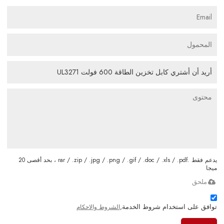
يدعم فقط .rar / .zip / .jpg / .png / .gif / .doc / .xls / .pdf ، بحد أقصى 20
ميجا
ملحق
توافق على استخدام شروط الخدمة,
الشروط والاحكام