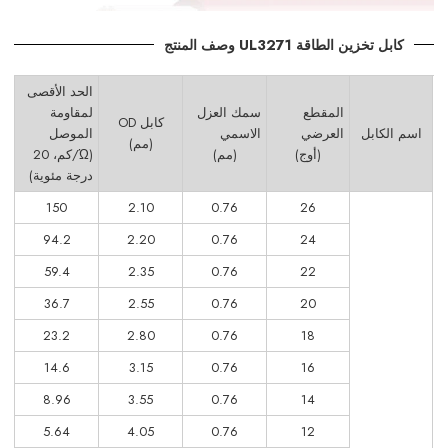
كابل تخزين الطاقة UL3271 وصف المنتج
الحد الأقصى
المقطع
سمك العزل
لمقاومة
كابل OD
اسم الكابل
العرضي
الاسمي
الموصل
(مم)
(أوج)
(مم)
(Ώ/كم، 20
درجة مئوية)
150
2.10
0.76
26
94.2
2.20
0.76
24
59.4
2.35
0.76
22
36.7
2.55
0.76
20
23.2
2.80
0.76
18
14.6
3.15
0.76
16
8.96
3.55
0.76
14
5.64
4.05
0.76
12