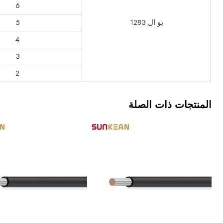
6
يو ال 1283
5
4
3
2
المنتجات ذات الصلة