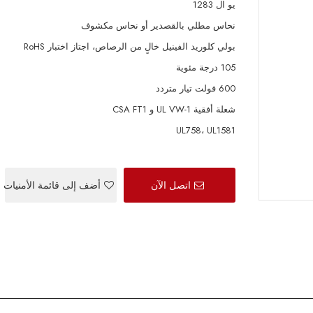
يو ال 1283
نحاس مطلي بالقصدير أو نحاس مكشوف
بولي كلوريد الفينيل خالٍ من الرصاص، اجتاز اختبار RoHS
105 درجة مئوية
600 فولت تيار متردد
شعلة أفقية UL VW-1 و CSA FT1
UL758، UL1581
اتصل الآن
أضف إلى قائمة الأمنيات