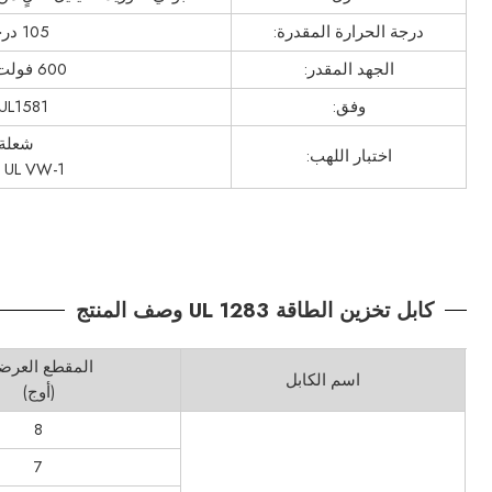
درجة الحرارة المقدرة:
105 درجة مئوية
الجهد المقدر:
600 فولت تيار متردد
وفق:
UL1581
شعلة 
اختبار اللهب:
UL VW-1 و CSA FT1
كابل تخزين الطاقة UL 1283 وصف المنتج
المقطع العرض
اسم الكابل
(أوج)
8
7