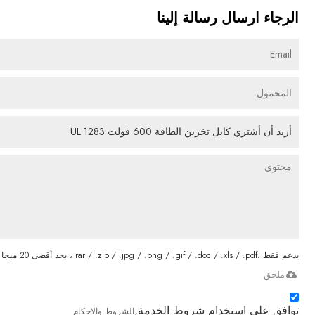
الرجاء ارسال رسالة إلينا
يدعم فقط .rar / .zip / .jpg / .png / .gif / .doc / .xls / .pdf ، بحد أقصى 20 ميجا
ملحق
توافق على استخدام شروط الخدمة,
الشروط والاحكام