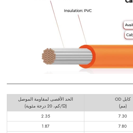
كابل OD
الحد الأقصى لمقاومة الموصل
(مم)
(Ώ/كم، 20 درجة مئوية)
2.35
7.30
1.87
7.80