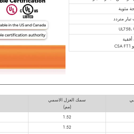
UL758، 
أفقية
ي
سمك العزل الاسمي
(مم)
1.52
1.52