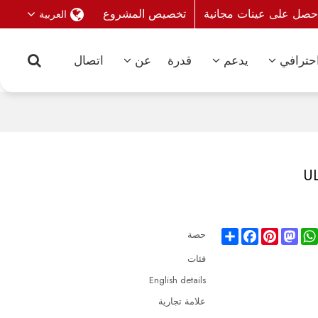
حصل على عينات مجانية
تخصيص المشروع
العربية
حترافي
يدعم
قدرة
عن
اتصال
Share
Facebook
Pinterest
Mastodon
WhatsAp
حصة
فئات
English details
علامة تجارية