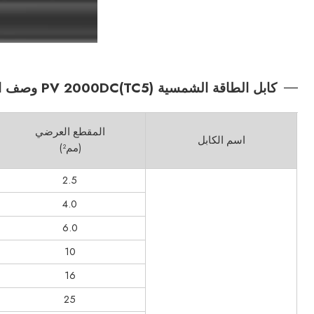
كابل الطاقة الشمسية PV 2000DC(TC5) وصف المنتج
المقطع العرضي
اسم الكابل
(مم²)
2.5
4.0
6.0
10
16
25