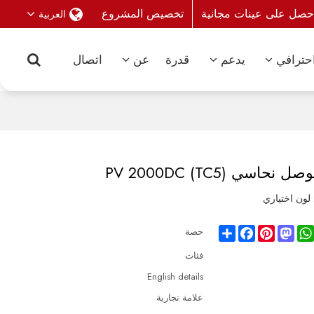
حصل على عينات مجانية
تخصيص المشروع
العربية
حترافي
يدعم
قدرة
عن
اتصال
Share
Facebook
Pinterest
Mastodon
WhatsAp
حصة
فئات
English details
علامة تجارية