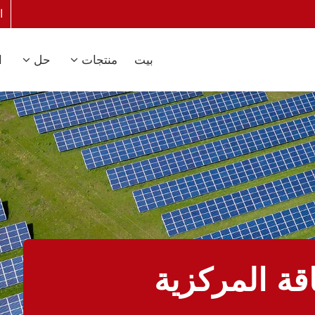
ا
بيت
منتجات
حل
ا
قة المركزية