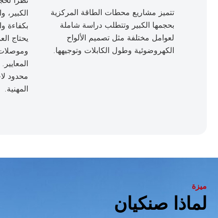
نظراً لح
تتميز مشاريع محطات الطاقة المركزية
الكبير، و
بحجمها الكبير وتتطلب دراسة شاملة
بكفاءة وا
لعوامل مختلفة مثل تصميم الألواح
يحتاج العم
الكهروضوئية وطول الكابلات وتوجيهها.
وموصلات 
المعايير.
محدود لاخ
المهنية.
ميزة
لماذا صنكيان