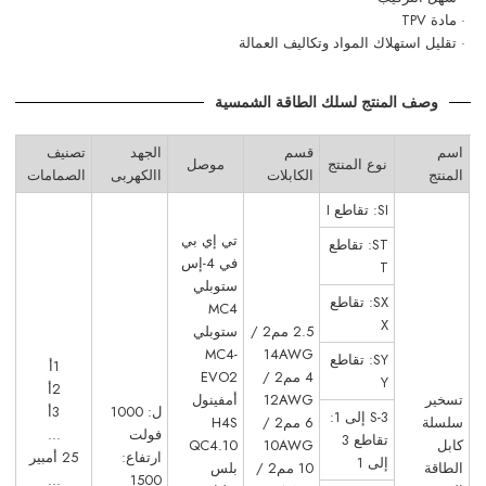
· مادة TPV
· تقليل استهلاك المواد وتكاليف العمالة
وصف المنتج لسلك الطاقة الشمسية
اسم
قسم
الجهد
تصنيف
نوع المنتج
موصل
المنتج
الكابلات
االكهربى
الصمامات
SI: تقاطع I
تي إي بي
ST: تقاطع
في 4-إس
T
ستوبلي
SX: تقاطع
MC4
X
2.5 مم2 /
ستوبلي
MC4-
14AWG
SY: تقاطع
1أ
4 مم2 /
EVO2
Y
2أ
تسخير
12AWG
أمفينول
ل: 1000
3أ
S-3 إلى 1:
سلسلة
6 مم2 /
H4S
فولت
...
تقاطع 3
كابل
10AWG
QC4.10
ارتفاع:
25 أمبير
إلى 1
الطاقة
10 مم2 /
بلس
...
1500