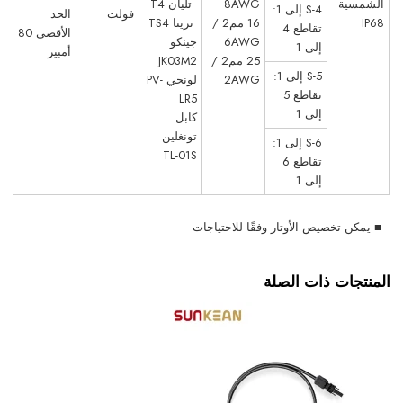
الشمسية
8AWG
تليان T4
S-4 إلى 1:
فولت
الحد
IP68
16 مم2 /
ترينا TS4
تقاطع 4
الأقصى 80
6AWG
جينكو
إلى 1
أمبير
25 مم2 /
JK03M2
S-5 إلى 1:
2AWG
لونجي PV-
تقاطع 5
LR5
إلى 1
كابل
تونغلين
S-6 إلى 1:
TL-01S
تقاطع 6
إلى 1
■ يمكن تخصيص الأوتار وفقًا للاحتياجات
المنتجات ذات الصلة