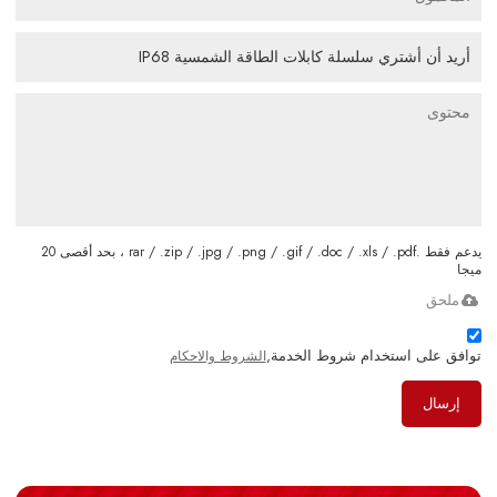
يدعم فقط .rar / .zip / .jpg / .png / .gif / .doc / .xls / .pdf ، بحد أقصى 20
ميجا
ملحق
توافق على استخدام شروط الخدمة,
الشروط والاحكام
إرسال