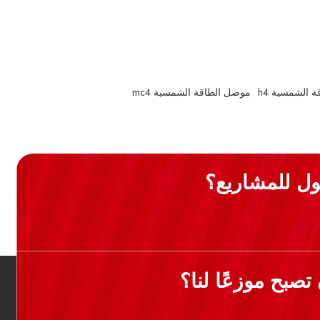
 الشمسية h4
موصل الطاقة الشمسية mc4
ل للمشاريع؟
صبح موزعًا لنا؟