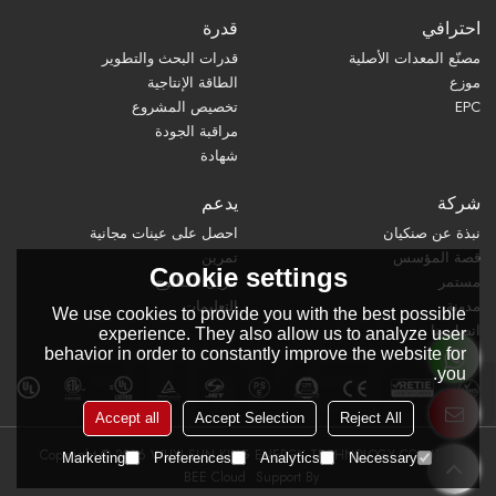
احترافي
قدرة
مصنّع المعدات الأصلية
قدرات البحث والتطوير
موزع
الطاقة الإنتاجية
EPC
تخصيص المشروع
مراقبة الجودة
شهادة
شركة
يدعم
نبذة عن صنكيان
احصل على عينات مجانية
قصة المؤسس
تمرين
Cookie settings
مستمر
تنزيل الكتالوج
مدونة
التعليمات
We use cookies to provide you with the best possible
اتصل بنا
experience. They also allow us to analyze user
behavior in order to constantly improve the website for
you.
Accept all
Accept Selection
Reject All
Copyright © 2026
WUXI SUN KING ENERGY TECHNOLOGY CO., LTD.
Marketing
Preferences
Analytics
Necessary
BEE Cloud
Support By