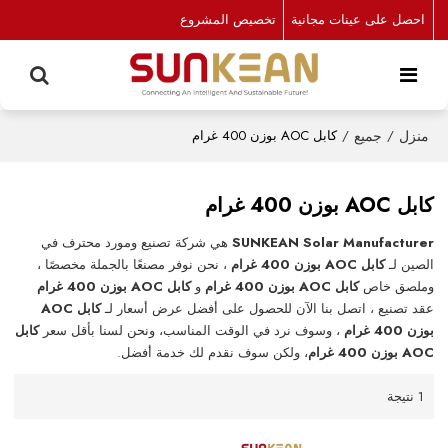
احصل على عينات مجانية
تخصيص المشروع
منزل
/
جميع
/
كابل AOC بوزن 400 غرام
كابل AOC بوزن 400 غرام
SUNKEAN Solar Manufacturer
هي شركة تصنيع ومورد محترف في
الصين لـ
كابل AOC بوزن 400 غرام
، نحن نوفر مصنعًا بالجملة مخصصًا ،
وملصق خاص
كابل AOC بوزن 400 غرام
و
كابل AOC بوزن 400 غرام
عقد تصنيع ، اتصل بنا الآن للحصول على أفضل عرض أسعار لـ
كابل AOC
بوزن 400 غرام
، وسوف نرد في الوقت المناسب، ونحن لسنا بأقل سعر
كابل
AOC بوزن 400 غرام
، ولكن سوف نقدم لك خدمة أفضل.
1 نتيجة