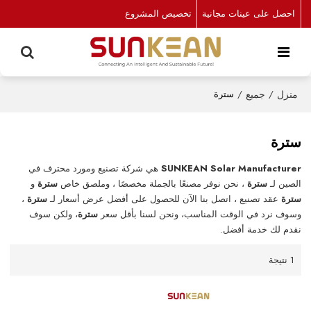
احصل على عينات مجانية
تخصيص المشروع
منزل
/
جميع
/
سترة
سترة
SUNKEAN Solar Manufacturer
هي شركة تصنيع ومورد محترف في
الصين لـ
سترة
، نحن نوفر مصنعًا بالجملة مخصصًا ، وملصق خاص
سترة
و
سترة
عقد تصنيع ، اتصل بنا الآن للحصول على أفضل عرض أسعار لـ
سترة
،
وسوف نرد في الوقت المناسب، ونحن لسنا بأقل سعر
سترة
، ولكن سوف
نقدم لك خدمة أفضل.
1 نتيجة