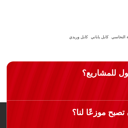
 النحاسي
كابل ياباني
كابل وريدي
ل للمشاريع؟
صبح موزعًا لنا؟