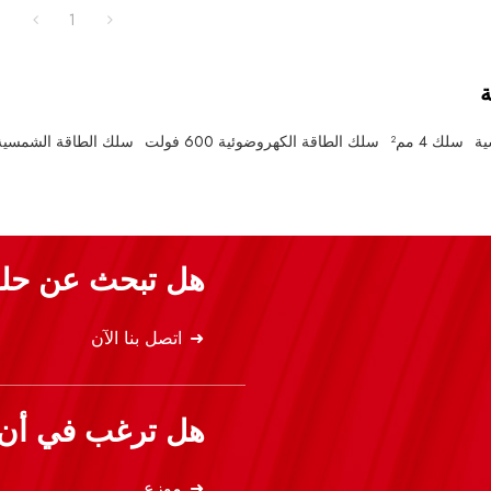
1
ة
ية
سلك 4 مم²
سلك الطاقة الكهروضوئية 600 فولت
سلك الطاقة الشمسية
هل تبحث عن حلو
اتصل بنا الآن
هل ترغب في أن ت
موزع