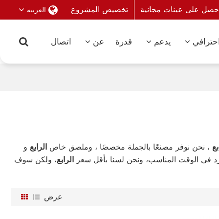
حصل على عينات مجانية
تخصيص المشروع
العربية
حترافي
يدعم
قدرة
عن
اتصال
بع
، نحن نوفر مصنعًا بالجملة مخصصًا ، وملصق خاص
الرابع
و
 في الوقت المناسب، ونحن لسنا بأقل سعر
الرابع
، ولكن سوف
عرض