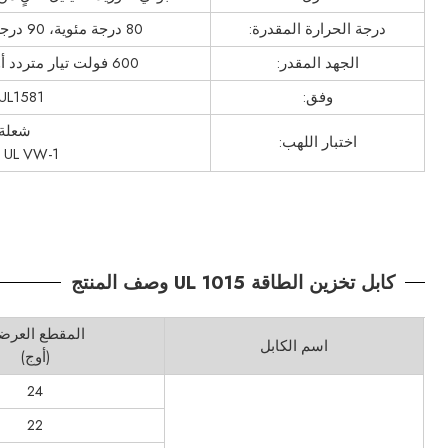
درجة الحرارة المقدرة:
80 درجة مئوية، 90 درجة مئوية، 105 درجة مئوية
الجهد المقدر:
600 فولت تيار متردد أو 750 فولت تيار مستمر
وفق:
UL1581
شعلة 
اختبار اللهب:
UL VW-1 و CSA FT1
كابل تخزين الطاقة UL 1015 وصف المنتج
المقطع العرض
اسم الكابل
(أوج)
24
22