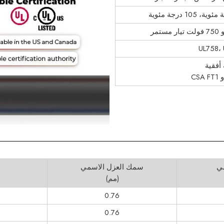
UL758، 
أفقية
ي
سمك العزل الاسمي
(مم)
0.76
0.76