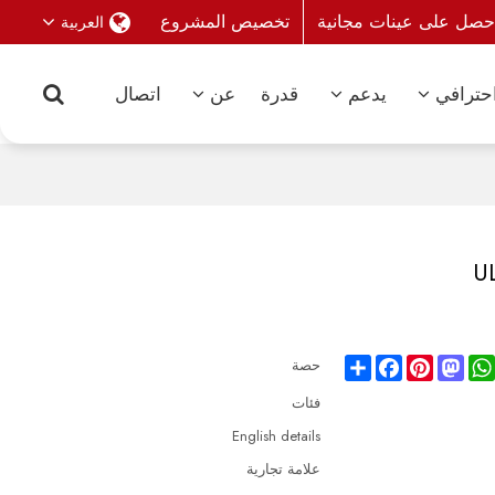
حصل على عينات مجانية
تخصيص المشروع
العربية
حترافي
يدعم
قدرة
عن
اتصال
Share
Facebook
Pinterest
Mastodon
WhatsAp
حصة
فئات
English details
علامة تجارية