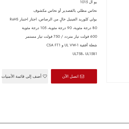
يو ال 1015
نحاس مطلي بالقصدير أو نحاس مكشوف
بولي كلوريد الفينيل خالٍ من الرصاص، اجتاز اختبار RoHS
80 درجة مئوية، 90 درجة مئوية، 105 درجة مئوية
600 فولت تيار متردد / 750 فولت تيار مستمر
شعلة أفقية UL VW-1 و CSA FT1
UL758، UL1581
اتصل الآن
أضف إلى قائمة الأمنيات