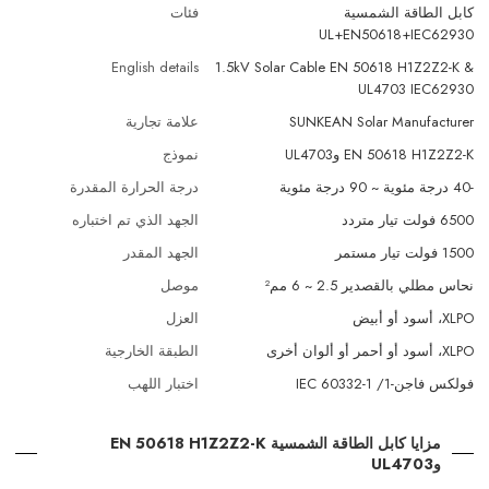
كابل الطاقة الشمسية
فئات
UL+EN50618+IEC62930
English details
1.5kV Solar Cable EN 50618 H1Z2Z2-K &
UL4703 IEC62930
SUNKEAN Solar Manufacturer
علامة تجارية
EN 50618 H1Z2Z2-K وUL4703
نموذج
-40 درجة مئوية ~ 90 درجة مئوية
درجة الحرارة المقدرة
6500 فولت تيار متردد
الجهد الذي تم اختباره
1500 فولت تيار مستمر
الجهد المقدر
نحاس مطلي بالقصدير 2.5 ~ 6 مم²
موصل
XLPO، أسود أو أبيض
العزل
XLPO، أسود أو أحمر أو ألوان أخرى
الطبقة الخارجية
فولكس فاجن-1/ IEC 60332-1
اختبار اللهب
مزايا كابل الطاقة الشمسية EN 50618 H1Z2Z2-K
وUL4703