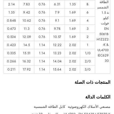
الطاقة
2.14
7.83
0.76
6.31
1.35
8
الشمسي
1.35
9.42
0.76
7.9
1.69
6
ة 1.5
كيلو
0.848
10.62
0.76
9.1
1.69
4
فولت
0.673
11.3
0.76
9.78
1.69
3
EN
50618
0.534
12.09
0.76
10.57
1.69
2
H1Z2Z2
-K &
0.423
14.5
1.14
12.22
2.02
1
UL4703
0.335
15.51
1.14
13.23
2.02
1/0
IEC629
30
0.266
16.32
1.14
14.04
2.02
2/0
0.211
17.92
1.14
15.64
2.02
3/0
المنتجات ذات الصلة
الكلمات الدالة
مصنعي الأسلاك الكهروضوئية
كابل الطاقة الشمسية