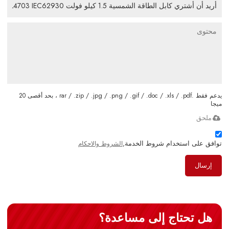
يدعم فقط .rar / .zip / .jpg / .png / .gif / .doc / .xls / .pdf ، بحد أقصى 20
ميجا
ملحق
توافق على استخدام شروط الخدمة,
الشروط والاحكام
إرسال
هل تحتاج إلى مساعدة؟