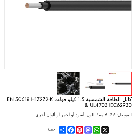
كابل الطاقة الشمسية 1.5 كيلو فولت EN 50618 H1Z2Z2-K
& UL4703 IEC62930
الموصل: 2.5~6 مم² اللون: أسود أو أحمر أو ألوان أخرى
Share
Facebook
Pinterest
Mastodon
WhatsApp
X
حصة