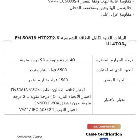
· مقاومة عالية للهب وفقًا لمعيار Vw-1/IEC60332-1
· خالية من الهالوجين ومنخفضة الدخان
· مقاومة عزل أعلى
البيانات الفنية لكابل الطاقة الشمسية EN 50618 H1Z2Z2-K
وUL4703
درجة الحرارة المقدرة
-40 درجة مئوية ~ 90 درجة مئوية
الجهد الذي تم اختباره
6500 فولت تيار متردد
الجهد المقدر
1500 فولت تيار مستمر
اختبار كثافة الدخان: نفاذية ≥60% EN50618
اختبار الانحناء البارد: -40 درجة مئوية ± 2 درجة
معيار الاختبار
مئوية بدون تشقق EN60811-504
اختبار اللهب: VW-1/ IEC 60332-1