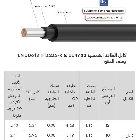
كابل الطاقة الشمسية EN 50618 H1Z2Z2-K & UL4703
وصف المنتج
الحد
الأقصى
سمك
الطبقة
سمك
المقطع
لمقاومة
اسم
الطبقة
الداخلية
الطبقة
كابل OD
العرضي
الموصل
الكابل
الداخلية
OD
الخارجية
(مم)
(أوج)
(Ώ/كم،
(مم)
(مم)
(مم)
20 درجة
مئوية)
5.43
5.34
0.38
4.58
1.16
12
3.41
5.95
0.38
5.19
1.16
10
كابل