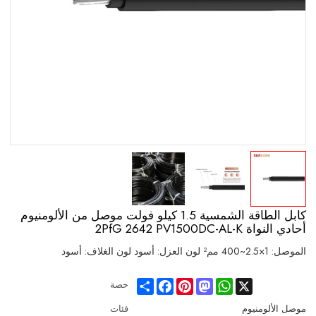
كابل الطاقة الشمسية 1.5 كيلو فولت موصل من الألومنيوم
أحادي النواة 2PfG 2642 PV1500DC-AL-K
الموصل: 1×2.5~400 مم² لون العزل: أسود لون الغلاف: أسود
Share
Facebook
Pinterest
Mastodon
WhatsApp
X
حصة
موصل الألومنيوم
فئات