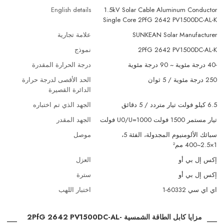
English details
1.5kV Solar Cable Aluminum Conductor
Single Core 2PfG 2642 PV1500DC-AL-K
SUNKEAN Solar Manufacturer
علامة تجارية
2PfG 2642 PV1500DC-AL-K
نموذج
-40 درجة مئوية ~ 90 درجة مئوية
درجة الحرارة المقدرة
250 درجة مئوية / 5 ثوان
الحد الأقصى لدرجة حرارة
الدائرة القصيرة
6.5 كيلو فولت تيار متردد / 5 دقائق
الجهد الذي تم اختباره
تيار مستمر 1500 فولت U0/U=1000 فولت
الجهد المقدر
سبائك الألومنيوم المجدولة، الفئة 5،
موصل
1×2.5~400 مم²
إكس إل بي أو
العزل
إكس إل بي أو
سترة
اي اي سي 60332-1
اختبار اللهب
مزايا كابل الطاقة الشمسية 2PfG 2642 PV1500DC-AL-