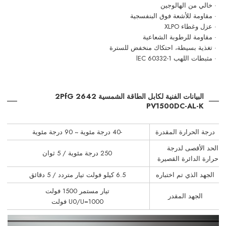
· خالي من الهالوجين
· مقاومة للأشعة فوق البنفسجية
· عزل وغطاء XLPO
· مقاومة للرطوبة الشعاعية
· تغذية بسيطة، احتكاك منخفض
للسترة
· مثبطات اللهب
lEC 60332-1
البيانات الفنية لكابل الطاقة الشمسية 2PfG 2642
PV1500DC-AL-K
درجة الحرارة المقدرة
-40 درجة مئوية ~ 90 درجة مئوية
الحد الأقصى لدرجة
250 درجة مئوية / 5 ثوان
حرارة الدائرة القصيرة
الجهد الذي تم اختباره
6.5 كيلو فولت تيار متردد / 5 دقائق
تيار مستمر 1500 فولت
الجهد المقدر
U0/U=1000 فولت