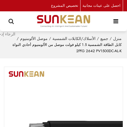
احصل على عينات مجانية
تخصيص المشروع
منزل
/
جميع
/
الأسلاك/الكابلات الشمسية
/
موصل الألومنيوم
/
كابل الطاقة الشمسية 1.5 كيلو فولت موصل من الألومنيوم أحادي النواة
2PfG 2642 PV1500DC-AL-K