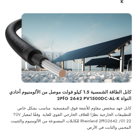
K
كابل الطاقة الشمسية 1.5 كيلو فولت موصل من الألومنيوم أحادي
النواة 2PfG 2642 PV1500DC-AL-K
كابل جهد منخفض مقاوم للأشعة فوق البنفسجية. مناسب بشكل خاص
للتطبيقات الخارجية نظرًا للغلاف الخارجي القوي للغاية. وفقًا لمعيار
TÜV
Rheinland 2PfG2642 /01.22 للكابلات المصنوعة من الألومنيوم والتثبيت
المحمي والثابت في الأرض.