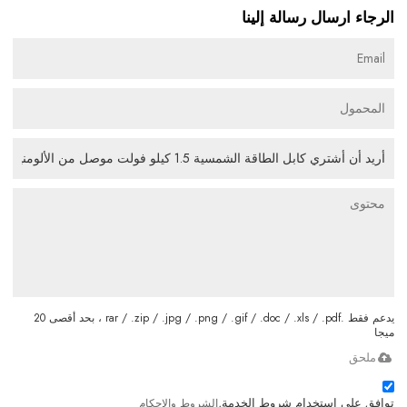
الرجاء ارسال رسالة إلينا
يدعم فقط .rar / .zip / .jpg / .png / .gif / .doc / .xls / .pdf ، بحد أقصى 20
ميجا
ملحق
توافق على استخدام شروط الخدمة,
الشروط والاحكام