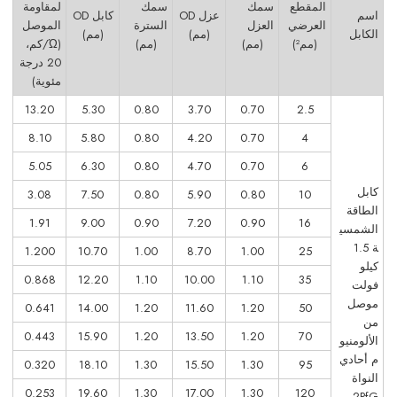
المقطع
سمك
سمك
لمقاومة
اسم
عزل OD
كابل OD
العرضي
العزل
السترة
الموصل
الكابل
(مم)
(مم)
(مم²)
(مم)
(مم)
(Ώ/كم،
20 درجة
مئوية)
13.20
5.30
0.80
3.70
0.70
2.5
8.10
5.80
0.80
4.20
0.70
4
5.05
6.30
0.80
4.70
0.70
6
كابل
3.08
7.50
0.80
5.90
0.80
10
الطاقة
1.91
9.00
0.90
7.20
0.90
16
الشمسي
ة 1.5
1.200
10.70
1.00
8.70
1.00
25
كيلو
0.868
12.20
1.10
10.00
1.10
35
فولت
موصل
0.641
14.00
1.20
11.60
1.20
50
من
0.443
15.90
1.20
13.50
1.20
70
الألومنيو
م أحادي
0.320
18.10
1.30
15.50
1.30
95
النواة
0.253
19.60
1.30
17.00
1.30
120
2PfG