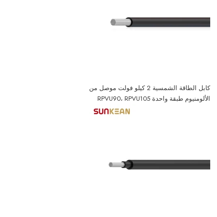
كابل الطاقة الشمسية 2 كيلو فولت موصل من
الألومنيوم طبقة واحدة RPVU90، RPVU105