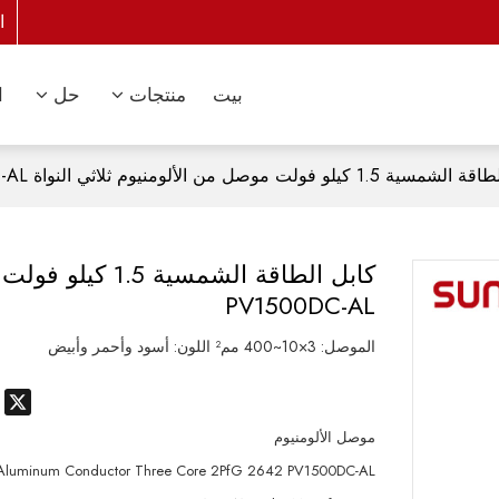
ا
بيت
منتجات
حل
ا
كيلو فولت موصل من الألومنيوم ثلاثي النواة 2PfG 2642 PV1500DC-AL
PV1500DC-AL
الموصل: 3×10~400 مم² اللون: أسود وأحمر وأبيض
p
X
موصل الألومنيوم
e Aluminum Conductor Three Core 2PfG 2642 PV1500DC-AL