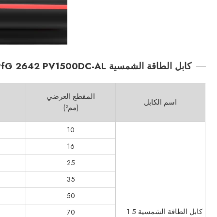
كابل الطاقة الشمسية 2PfG 2642 PV1500DC-AL وصف المنتج
المقطع العرضي
اسم الكابل
(مم²)
10
16
25
35
50
كابل الطاقة الشمسية 1.5
70