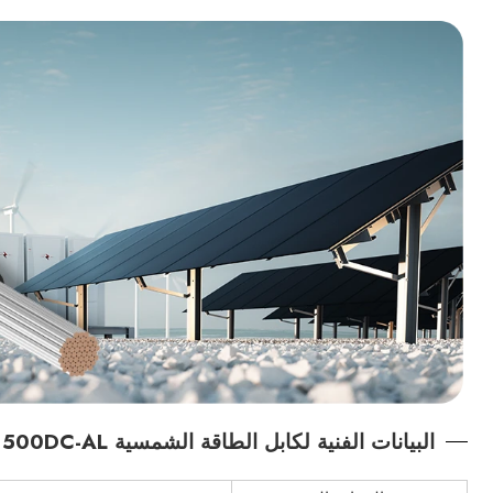
البيانات الفنية لكابل الطاقة الشمسية 2PfG 2642 PV1500DC-AL