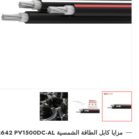
مزايا كابل الطاقة الشمسية 2PfG 2642 PV1500DC-AL