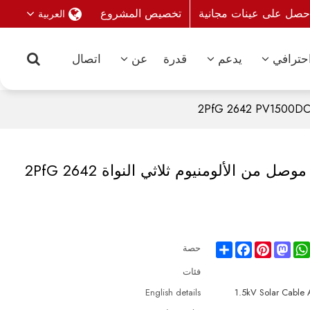
حصل على عينات مجانية
تخصيص المشروع
العربية
حترافي
يدعم
قدرة
عن
اتصال
كابل الطاقة الشمسية 1.5 كيلو فولت موصل من الألومنيوم ثلاثي النواة 2PfG 2642
Share
Facebook
Pinterest
Mastodon
WhatsAp
حصة
فئات
English details
1.5kV Solar Cabl