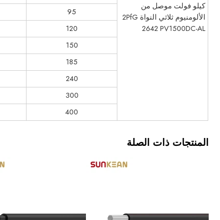
كيلو فولت موصل من
95
الألومنيوم ثلاثي النواة 2PfG
120
2642 PV1500DC-AL
150
185
240
300
400
المنتجات ذات الصلة