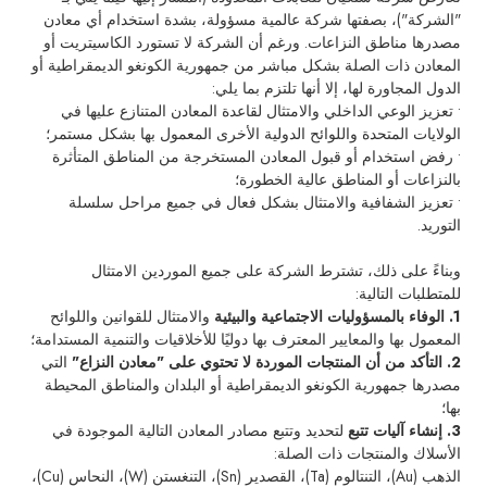
"الشركة")، بصفتها شركة عالمية مسؤولة، بشدة استخدام أي معادن
مصدرها مناطق النزاعات. ورغم أن الشركة لا تستورد الكاسيتريت أو
المعادن ذات الصلة بشكل مباشر من جمهورية الكونغو الديمقراطية أو
الدول المجاورة لها، إلا أنها تلتزم بما يلي:
• تعزيز الوعي الداخلي والامتثال لقاعدة المعادن المتنازع عليها في
الولايات المتحدة واللوائح الدولية الأخرى المعمول بها بشكل مستمر؛
• رفض استخدام أو قبول المعادن المستخرجة من المناطق المتأثرة
بالنزاعات أو المناطق عالية الخطورة؛
• تعزيز الشفافية والامتثال بشكل فعال في جميع مراحل سلسلة
التوريد.
وبناءً على ذلك، تشترط الشركة على جميع الموردين الامتثال
للمتطلبات التالية:
1. الوفاء بالمسؤوليات الاجتماعية والبيئية
والامتثال للقوانين واللوائح
المعمول بها والمعايير المعترف بها دوليًا للأخلاقيات والتنمية المستدامة؛
2. التأكد من أن المنتجات الموردة لا تحتوي على "معادن النزاع"
التي
مصدرها جمهورية الكونغو الديمقراطية أو البلدان والمناطق المحيطة
بها؛
3. إنشاء آليات تتبع
لتحديد وتتبع مصادر المعادن التالية الموجودة في
الأسلاك والمنتجات ذات الصلة:
الذهب (Au)، التنتالوم (Ta)، القصدير (Sn)، التنغستن (W)، النحاس (Cu)،