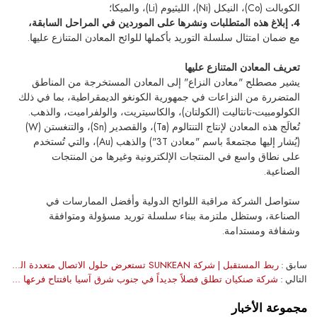
الكوبالت (Co)، النيكل (Ni)، الليثيوم (Li)، والميكا؛
4. إبلاغ هذه المتطلبات ونشرها على الموردين في المراحل السابقة،
مع ضمان امتثال سلسلة التوريد بأكملها للوائح المعادن المتنازع عليها.
تعريف المعادن المتنازع عليها
يشير مصطلح "معادن النزاع" إلى المعادن المستخرجة من المناطق
المتضررة من النزاعات في جمهورية الكونغو الديمقراطية، بما في ذلك
الكولومبيت-تانتاليت (الكولتان)، والكاسيتريت، والولفراميت، والذهب.
تُعالَج هذه المعادن لإنتاج التنتالوم (Ta)، والقصدير (Sn)، والتنغستن (W)
(يُشار إليها مجتمعةً باسم "معادن 3T") والذهب (Au)، والتي تُستخدم
على نطاق واسع في المنتجات الإلكترونية وغيرها من المنتجات
الصناعية.
ستواصل الشركة مراقبة اللوائح الدولية وأفضل الممارسات في
الصناعة، وستظل ملتزمة ببناء سلسلة توريد مسؤولة ومتوافقة
وشفافة ومستدامة.
سابق
ربط المستقبل | شركة SUNKEAN تستعرض حلول الاتصال متعددة المجالات في معرض SNEC شنغهاي
التالي
شركة صنكيان تطلق فصلاً جديداً في جنوب شرق آسيا بافتتاح فرعها الرسمي في بانكوك، تايلاند
مجموعة الأخبار