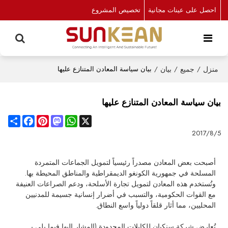
احصل على عينات مجانية
تخصيص المشروع
منزل
/
جميع
/
بيان
/
بيان سياسة المعادن المتنازع عليها
بيان سياسة المعادن المتنازع عليها
Share
Facebook
Pinterest
Mastodon
WhatsApp
X
2017/8/5
أصبحت بعض المعادن مصدراً رئيسياً لتمويل الجماعات المتمردة
المسلحة في جمهورية الكونغو الديمقراطية والمناطق المحيطة بها.
وتُستخدم هذه المعادن لتمويل تجارة الأسلحة، ودعم الصراعات العنيفة
مع القوات الحكومية، والتسبب في أضرار إنسانية جسيمة للمدنيين
المحليين، مما أثار قلقاً دولياً واسع النطاق.
تُعارض شركة سنكيان للكابلات المحدودة (المشار إليها فيما يلي بـ