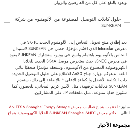
ويعود بالنفع على كل من العارضين والزوار.
حلول كابلات التوصيل المصنوعة من الألومنيوم من شركة
SUNKEAN
بعد إطلاق منتج تحويل النحاس إلى الألومنيوم الجديد SK-TC في
معرض Intersolar الذي اختُتم مؤخرًا، حظي حل SUNKEAN لاستبدال
النحاس بالألومنيوم باهتمام واسع. في يونيو، ستشارك SUNKEAN بقوة
في معرض SNEC، حيث ستعرض موصل SK4A الجديد للخلايا
الكهروضوئية المصنوع من الألومنيوم، وستعقد مؤتمرًا صحفيًا ثنائي
اللغة. ندعوكم لزيارة جناح A680 للاطلاع على حلول التوصيل الجديدة
ذات التكلفة الأفضل والكفاءة الأعلى.* بالإضافة إلى ذلك، ستقدم
SUNKEAN فعاليات ترفيهية، مثل الآيس كريم المجاني، للحضور، كما
ستُوزع هدايا متنوعة، مثل ملحقات IP، على المشاركين.
سابق
اختتمت بنجاح فعاليات معرض SUNKEAN EESA Shanghai Energy Storage
التالي
اختُتم معرض SUNKEAN Shanghai SNEC للخلايا الكهروضوئية بنجاح
مجموعة الأخبار