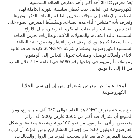
يُعدّ معرض SNEC أحد أكبر وأهم معارض الطاقة الشمسية
الكهروضوئية في العالم، حيث يُغطي سلسلة التوريد الكاملة لهذه
الصناعة، بالإضافة إلى مجالات تخزين الطاقة والطاقة الذكية وغيرها،
ويُعرف بأنه "مقياس" أداء هذه الصناعة. وسيُسلّط المعرض الضوء على
العديد من التقنيات والمنتجات المبتكرة للعارضين، مثل الألواح
الشمسية عالية الكفاءة، والمحولات الذكية، وبطاريات تخزين الطاقة
ذات السعة الكبيرة، وذلك بهدف تعزيز انتشار وتطبيق تقنية الطاقة
الشمسية الكهروضوئية. وستُقدّم شركة SUNKEAN كابلات طاقة عالية
الأداء، وأسلاك توصيل، ومنتجات تحويل النحاس إلى ألومنيوم،
وموصلات ألومنيوم في جناحها رقم A680 في القاعة 6.1H خلال الفترة
من 11 إلى 13 يونيو.
لمحة عامة عن معرض شنغهاي إس إن إي سي للخلايا
الكهروضوئية
تبلغ مساحة معرض SNEC هذا العام حوالي 380 ألف متر مربع، ومن
المتوقع أن يشارك فيه أكثر من 3500 عارض و500 ألف زائر
متخصص. ويأتي العارضون من نحو 100 دولة ومنطقة مختلفة، ويشكل
العارضون الدوليون 30% من إجمالي المشاركين. ومن المؤكد أن ازدياد
شعبية المعرض عاماً بعد عام سيجلب المزيد من الزوار والفعاليات،