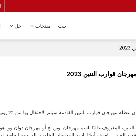
ا
بيت
منتجات
حل
ا
20
جان قوارب التنين 2023
ان قوارب التنين القادمة سيتم الاحتفال بها من 22 يونيو إلى 24 يونيو 2023، وفقًا للوائح الحكومة الصينية.
لتنين، المعروف غالبًا باسم مهرجان توين نج أو مهرجان دوان وو، ه
ويم الصيني. يُعرف أيضًا باسم المهرجان الخامس المزدوج.[بحاجة لمص