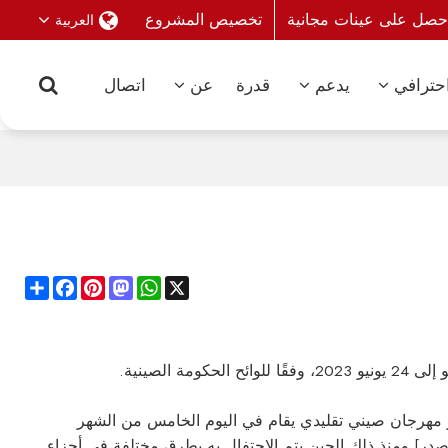
حصل على عينات مجانية
تخصيص المشروع
العربية
حترافي
يدعم
قدرة
عن
اتصال
Share
Facebook
Pinterest
Mastodon
WhatsApp
X
و مهرجان صيني تقليدي يقام في اليوم الخامس من الشهر
در] ومنذ ذلك الحين يتم الاحتفال به بطرق مختلفة في أجزاء