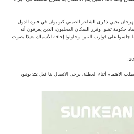
مهرجان يحيي ذكرى الشاعر الصيني كيو يوان في فترة الدول
فساد حكومة تشو. وقرر السكان المحليون، الذين يعرفون أنه
 جلسوا على قوارب التنين وحاولوا إخافة الأسماك بعيدًا بصوت
نعتذر عن أي إزعاج قد يسببه هذا الأمر ونقدر تفهمك. إذا كانت لديك أي أمور عاجلة تتطلب الاهتمام أثناء العطلة، يرجى الاتصال بنا قبل 22 يونيو،