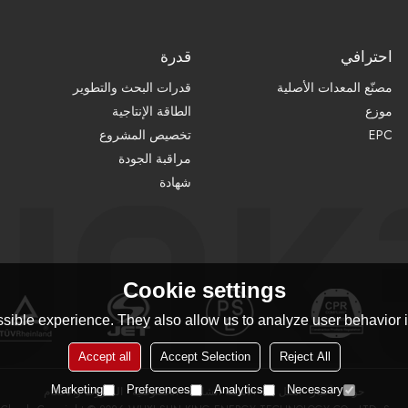
احترافي
قدرة
مصنّع المعدات الأصلية
قدرات البحث والتطوير
موزع
الطاقة الإنتاجية
EPC
تخصيص المشروع
مراقبة الجودة
شهادة
Cookie settings
sible experience. They also allow us to analyze user behavior in
Accept all
Accept Selection
Reject All
Marketing
Preferences
Analytics
Necessary
حولنا
أخبار
اتصل بنا
الأسئلة الشائعة
الخصوصية
الشروط والاحكام