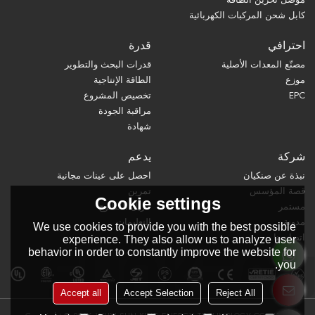
كابل شحن المركبات الكهربائية
احترافي
قدرة
مصنّع المعدات الأصلية
قدرات البحث والتطوير
موزع
الطاقة الإنتاجية
EPC
تخصيص المشروع
مراقبة الجودة
شهادة
شركة
يدعم
نبذة عن صنكيان
احصل على عينات مجانية
قصة المؤسس
تمرين
Cookie settings
مستمر
تنزيل الكتالوج
مدونة
التعليمات
We use cookies to provide you with the best possible
اتصل بنا
experience. They also allow us to analyze user
behavior in order to constantly improve the website for
you.
Accept all
Accept Selection
Reject All