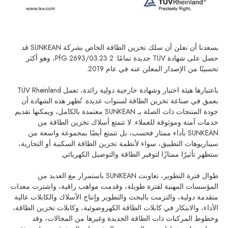
يسعدنا أن نعلن أن سلك تخزين الطاقة الخاص بشركة SUNKEAN قد
حصل على شهادة TÜV جديدة تمامًا: 2 PfG 2693/03.23، وهو أكثر
تحسينًا من الإصدار المعلن عنه في عام 2019.
باعتبارها هيئة اختبار وشهادة خارجية دولية رائدة، تعمل TÜV Rheinland
بعمق في صناعة تخزين الطاقة لسنوات عديدة. تُظهر هذه الشهادة أن
جودة المنتجات ذات الصلة بـ SUNKEAN معتمدة بالكامل، ويمكنها تقديم
خدمات آمنة وموثوقة للعملاء. لا تتمتع أسلاك تخزين الطاقة من
SUNKEAN بأداء ممتاز فحسب، بل تتمتع أيضًا بمجموعة واسعة من
سيناريوهات التطبيق، سواء لأنظمة تخزين الطاقة السكنية أو التجارية،
ستظهر تأثيرًا ممتازًا لتوفير الطاقة والتوصيل الكهربائي.
طوال فترة التطوير، تعاونت SUNKEAN باستمرار مع العديد من
المؤسسات المهنية لفترة طويلة، وقدمت مواهب راقية، واشترت معدات
متقدمة دولية، والتزمت بالبحث والتطوير وإنتاج الأسلاك والكابلات عالية
الأداء، والابتكار في كابلات الطاقة الكهروضوئية، وكابلات تخزين الطاقة،
وخطوط المركبات ذات الطاقة الجديدة وغيرها من المجالات، وقد