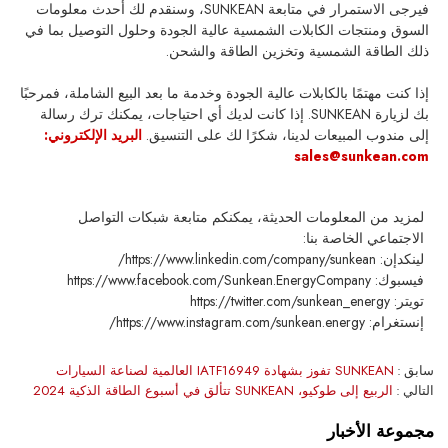
فيرجى الاستمرار في متابعة SUNKEAN، وسنقدم لك أحدث معلومات
السوق ومنتجات الكابلات الشمسية عالية الجودة وحلول التوصيل بما في
ذلك الطاقة الشمسية وتخزين الطاقة والشحن.
إذا كنت مهتمًا بالكابلات عالية الجودة وخدمة ما بعد البيع الشاملة، فمرحبًا
بك لزيارة SUNKEAN. إذا كانت لديك أي احتياجات، يمكنك ترك رسالة
إلى مندوب المبيعات لدينا، شكرًا لك على التنسيق.
البريد الإلكتروني:
sales@sunkean.com
لمزيد من المعلومات الحديثة، يمكنكم متابعة شبكات التواصل
الاجتماعي الخاصة بنا:
لينكدإن: https://www.linkedin.com/company/sunkean/
فيسبوك: https://www.facebook.com/Sunkean.EnergyCompany
تويتر: https://twitter.com/sunkean_energy
إنستغرام: https://www.instagram.com/sunkean.energy/
سابق
SUNKEAN تفوز بشهادة IATF16949 العالمية لصناعة السيارات
التالي
الربيع إلى طوكيو، SUNKEAN تتألق في أسبوع الطاقة الذكية 2024
مجموعة الأخبار