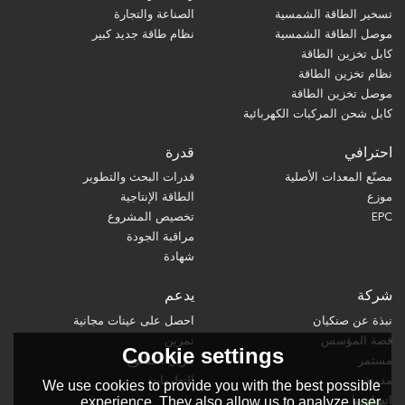
تسخير الطاقة الشمسية
الصناعة والتجارة
موصل الطاقة الشمسية
نظام طاقة جديد كبير
كابل تخزين الطاقة
نظام تخزين الطاقة
موصل تخزين الطاقة
كابل شحن المركبات الكهربائية
احترافي
قدرة
مصنّع المعدات الأصلية
قدرات البحث والتطوير
موزع
الطاقة الإنتاجية
EPC
تخصيص المشروع
مراقبة الجودة
شهادة
شركة
يدعم
نبذة عن صنكيان
احصل على عينات مجانية
قصة المؤسس
تمرين
Cookie settings
مستمر
تنزيل الكتالوج
مدونة
التعليمات
We use cookies to provide you with the best possible
اتصل بنا
experience. They also allow us to analyze user