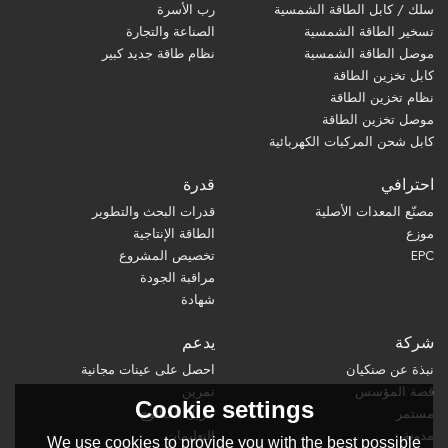
سلك / كابل الطاقة الشمسية
رب الأسرة
تسخير الطاقة الشمسية
الصناعة والتجارة
موصل الطاقة الشمسية
نظام طاقة جديد كبير
كابل تخزين الطاقة
نظام تخزين الطاقة
موصل تخزين الطاقة
كابل شحن المركبات الكهربائية
احترافي
قدرة
مصنّع المعدات الأصلية
قدرات البحث والتطوير
موزع
الطاقة الإنتاجية
EPC
تخصيص المشروع
مراقبة الجودة
شهادة
شركة
يدعم
نبذة عن صنكيان
احصل على عينات مجانية
قصة المؤسس
تمرين
Cookie settings
مستمر
تنزيل الكتالوج
مدونة
التعليمات
We use cookies to provide you with the best possible