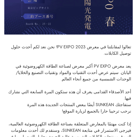
تعالوا لمقابلتنا في معرض PV EXPO 2023! نحن نعد لكم أحدث حلول
توصيل الكابلات.
يعد معرض PV EXPO أكبر معرض لصناعة الطاقة الكهروضوئية في
اليابان. سيتم عرض أحدث التقنيات والمواد وتقنيات التصنيع والخلايا/
الوحدات الشمسية من جميع أنحاء العالم.
أحد الأصدقاء القدامى يعرف أن هذه ستكون المرة السابعة التي نشارك
فيها.
ستفاجئك SUNKEAN أيضًا ببعض المنتجات الجديدة هذه المرة
نرحب ترحيبا حارا بالجميع لزيارة الموقع!
إذا كنت مهتمًا بالمعارض المتعلقة بصناعة الطاقة الكهروضوئية العالمية،
فيرجى الاستمرار في متابعة SUNKEAN، وسنقدم لك أحدث معلومات
السوق ومنتجات الكابلات الشمسية عالية الجودة وحلول التوصيل بما في