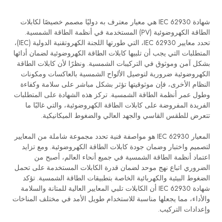
شهادة IEC 62930 هي معيار معترف به دوليًا مصمم خصيصًا لكابلات
الطاقة الكهروضوئية (PV) المستخدمة في أنظمة الطاقة الشمسية.
تحدد معايير IEC 62930، التي طورتها اللجنة الكهروتقنية الدولية (IEC)،
المتطلبات التي يجب أن تلبيها كابلات الطاقة الكهروضوئية لضمان أدائها
بشكل آمن وموثوق في التركيبات الشمسية. ونظرًا لأن كابلات الطاقة
الكهروضوئية ضرورية لتوصيل الألواح الشمسية بالعاكسات ومكونات
النظام الأخرى، فإن موثوقيتها تؤثر بشكل مباشر على سلامة وكفاءة
وطول عمر أنظمة الطاقة الشمسية. تركز هذه الشهادة على المتطلبات
الفريدة المفروضة على كابلات الطاقة الكهروضوئية، والتي غالبًا ما
تتعرض للطقس القاسي والجهد العالي والضغوط الميكانيكية.
المعيار IEC 62930 هو مواصفة فنية تحدد مجموعة شاملة من المعايير
لتصميم واختبار وضمان جودة كابلات الطاقة الكهروضوئية. ومع تزايد
اعتماد أنظمة الطاقة الشمسية في جميع أنحاء العالم، أصبح من
الضروري اتباع نهج موحد لضمان قدرة الكابلات المستخدمة على تحمل
الضغوط البيئية والكهربائية الخاصة بتطبيقات الطاقة الشمسية. تؤكد
شهادة IEC 62930 أن الكابلات تلبي المعايير العالية للمتانة والسلامة
والأداء، مما يجعلها مناسبة للاستخدام طويل الأمد في مختلف المناخات
وإعدادات التركيب.