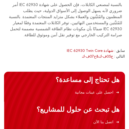
بالنسبة لمصنعي الكابلات، فإن الحصول على شهادة IEC 62930 أمر
ضروري لأنه يسهل الوصول إلى الأسواق الدولية، حيث يطلب
المنظمون والمُثبِّتون والعملاء بشكل متزايد المنتجات المعتمدة. بالنسبة
للمُثبِّتين والمستخدمين النهائيين، توفر الكابلات المعتمدة وفقًا لمعيار
IEC 62930 ضمانًا بأن مكونات نظام الطاقة الشمسية مصممة لتحمل
صرامة التركيب الخارجي مع توفير نقل آمن وموثوق للطاقة.
سابق
شهادة IEC 62930 Twin Core
التالي
ح05ف-ك&ح07ف-ك
هل تحتاج إلى مساعدة؟
احصل على عينات مجانية
هل تبحث عن حلول للمشاريع؟
اتصل بنا الآن