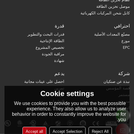
موصل تخزين الطاقة
كابل شحن المركبات الكهربائية
احترافي
قدرة
مصنّع المعدات الأصلية
قدرات البحث والتطوير
موزع
الطاقة الإنتاجية
EPC
تخصيص المشروع
مراقبة الجودة
شهادة
شركة
يدعم
نبذة عن صنكيان
احصل على عينات مجانية
قصة المؤسس
تمرين
Cookie settings
مستمر
تنزيل الكتالوج
مدونة
التعليمات
We use cookies to provide you with the best possible
اتصل بنا
experience. They also allow us to analyze user
behavior in order to constantly improve the website for
you.
Accept all
Accept Selection
Reject All