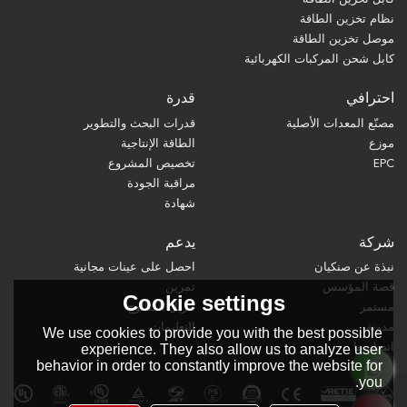
نظام تخزين الطاقة
موصل تخزين الطاقة
كابل شحن المركبات الكهربائية
احترافي
قدرة
مصنّع المعدات الأصلية
قدرات البحث والتطوير
موزع
الطاقة الإنتاجية
EPC
تخصيص المشروع
مراقبة الجودة
شهادة
شركة
يدعم
نبذة عن صنكيان
احصل على عينات مجانية
قصة المؤسس
تمرين
Cookie settings
مستمر
تنزيل الكتالوج
مدونة
التعليمات
We use cookies to provide you with the best possible
اتصل بنا
experience. They also allow us to analyze user
behavior in order to constantly improve the website for
you.